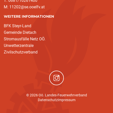
T: 0681/10261400
M: 11202@se.ooelfv.at
WEITERE INFORMATIONEN
BFK Steyr-Land
Gemeinde Dietach
Stromausfälle Netz OÖ.
Unwetterzentrale
Zivilschutzverband
(neues Fenster)
© 2026 Oö. Landes-Feuerwehrverband
Datenschutz
Impressum