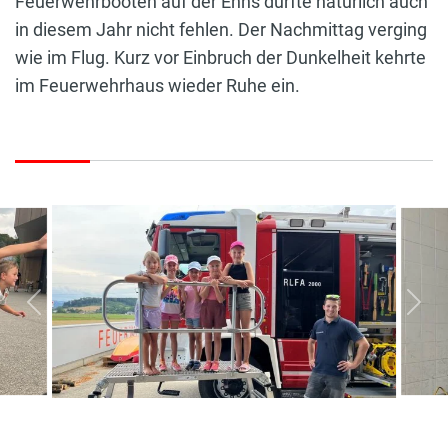
Feuerwehrbooten auf der Enns durfte natürlich auch
in diesem Jahr nicht fehlen. Der Nachmittag verging
wie im Flug. Kurz vor Einbruch der Dunkelheit kehrte
im Feuerwehrhaus wieder Ruhe ein.
vorherige
näc